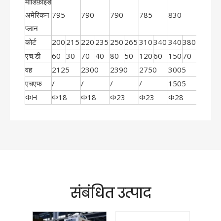
मॉडिफ़ाइड
अमेरिकन
795
790
790
785
830
830
प्लान
कोर्ट
200
215
220
235
250
265
310
340
340
380
360
4
एच.डी
60
30
70
40
80
50
120
60
150
70
180
8
वह
2125
2300
2390
2750
3005
3218
एचएफ
/
/
/
/
1505
1489
ΦH
Φ18
Φ18
Φ23
Φ23
Φ28
Φ28
संबंधित उत्पाद