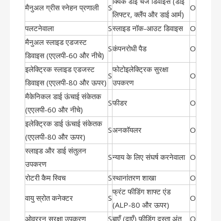
क्विक डाई चेंज डिवाइस (डाई
मैनुअल ग्रीस स्नेहन प्रणाली
S
O
लिफ्टर, क्लैंप और डाई आर्म)
पलटनेवाला
S
स्लाइड नॉक-आउट डिवाइस
O
मैनुअल स्लाइड एडजस्ट
S
कंपनरोधी पैड
O
डिवाइस (एएलपी-60 और नीचे)
इलेक्ट्रिक स्लाइड एडजस्ट
फोटोइलेक्ट्रिक सुरक्षा
S
O
डिवाइस (एएलपी-80 और ऊपर)
उपकरण
मैकेनिकल डाई ऊंचाई संकेतक
S
फीडर
O
(एएलपी-60 और नीचे)
इलेक्ट्रिक डाई ऊंचाई संकेतक
S
अनकॉयलर
O
(एएलपी-80 और ऊपर)
स्लाइड और डाई संतुलन
S
न्याय के लिए संघर्ष करनेवाला
O
उपकरण
रोटरी कैम स्विच
S
स्थानांतरण शाखा
O
फ्रंट फीडिंग शाफ्ट एंड
वायु स्रोत कनेक्टर
S
O
(ALP-80 और ऊपर)
ओवररन सुरक्षा उपकरण
S
बाएँ (दाएँ) फीडिंग दस्ता अंत
O