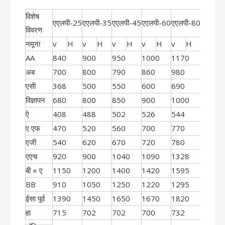
विशेष
एएलपी-25
एएलपी-35
एएलपी-45
एएलपी-60
एएलपी-80
एएलपी-
विवरण
नमूना
v
H
v
H
v
H
v
H
v
H
v
H
AA
840
900
950
1000
1170
1290
अब
700
800
790
860
980
1100
एसी
368
500
550
600
690
800
विज्ञापन
680
800
850
900
1000
1150
ऐ
408
488
502
526
544
616
ए एफ
470
520
560
700
770
910
एजी
540
620
670
720
780
920
एएच
920
900
1040
1090
1328
1458
बी ० ए
1150
1200
1400
1420
1595
1720
BB
910
1050
1250
1220
1295
1320
ईसा पूर्व
1390
1450
1650
1670
1820
1970
हा
715
702
702
700
732
711