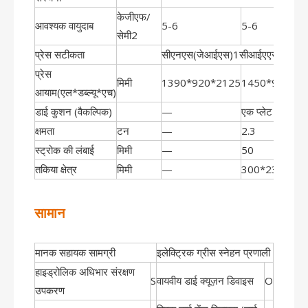
केजीएफ/
आवश्यक वायुदाब
5-6
5-6
सेमी2
प्रेस सटीकता
सीएनएस(जेआईएस)1सीआईएएसएस
प्रेस
मिमी
1390*920*2125
1450*900*2
आयाम(एल*डब्ल्यू*एच)
डाई कुशन (वैकल्पिक)
—
एक प्लेट एक सिले
क्षमता
टन
—
2.3
स्ट्रोक की लंबाई
मिमी
—
50
तकिया क्षेत्र
मिमी
—
300*230
सामान
मानक सहायक सामग्री
इलेक्ट्रिक ग्रीस स्नेहन प्रणाली
हाइड्रोलिक अधिभार संरक्षण
S
वायवीय डाई क्यूज़न डिवाइस
O
उपकरण