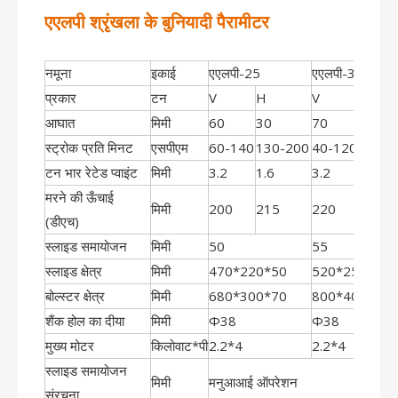
एएलपी श्रृंखला के बुनियादी पैरामीटर
नमूना
इकाई
एएलपी-25
एएलपी-35
प्रकार
टन
V
H
V
H
आघात
मिमी
60
30
70
40
स्ट्रोक प्रति मिनट
एसपीएम
60-140
130-200
40-120
110-1
टन भार रेटेड प्वाइंट
मिमी
3.2
1.6
3.2
1.6
मरने की ऊँचाई
मिमी
200
215
220
235
(डीएच)
स्लाइड समायोजन
मिमी
50
55
स्लाइड क्षेत्र
मिमी
470*220*50
520*250*50
बोल्स्टर क्षेत्र
मिमी
680*300*70
800*400*70
शैंक होल का दीया
मिमी
Φ38
Φ38
मुख्य मोटर
किलोवाट*पी
2.2*4
2.2*4
स्लाइड समायोजन
मिमी
मनुआआई ऑपरेशन
संरचना