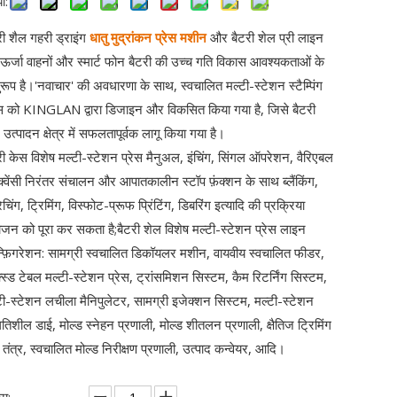
ा:
री शैल गहरी ड्राइंग
धातु मुद्रांकन प्रेस मशीन
और बैटरी शेल प्री लाइन
ऊर्जा वाहनों और स्मार्ट फोन बैटरी की उच्च गति विकास आवश्यकताओं के
रूप है।'नवाचार' की अवधारणा के साथ, स्वचालित मल्टी-स्टेशन स्टैम्पिंग
ेस को KINGLAN द्वारा डिजाइन और विकसित किया गया है, जिसे बैटरी
 उत्पादन क्षेत्र में सफलतापूर्वक लागू किया गया है।
री केस विशेष मल्टी-स्टेशन प्रेस मैनुअल, इंचिंग, सिंगल ऑपरेशन, वैरिएबल
रीक्वेंसी निरंतर संचालन और आपातकालीन स्टॉप फ़ंक्शन के साथ ब्लैंकिंग,
रेचिंग, ट्रिमिंग, विस्फोट-प्रूफ प्रिंटिंग, डिबरिंग इत्यादि की प्रक्रिया
ोजन को पूरा कर सकता है;बैटरी शेल विशेष मल्टी-स्टेशन प्रेस लाइन
्फ़िगरेशन: सामग्री स्वचालित डिकॉयलर मशीन, वायवीय स्वचालित फीडर,
्स्ड टेबल मल्टी-स्टेशन प्रेस, ट्रांसमिशन सिस्टम, कैम रिटर्निंग सिस्टम,
टी-स्टेशन लचीला मैनिपुलेटर, सामग्री इजेक्शन सिस्टम, मल्टी-स्टेशन
गतिशील डाई, मोल्ड स्नेहन प्रणाली, मोल्ड शीतलन प्रणाली, क्षैतिज ट्रिमिंग
 तंत्र, स्वचालित मोल्ड निरीक्षण प्रणाली, उत्पाद कन्वेयर, आदि।