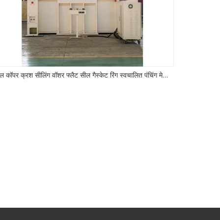
पीतल कॉपर क्रश सीलिंग वॉशर फ्लैट सील गैस्केट रिंग स्वचालित पंचिंग मेकिंग सीएनसी पावर प्रेस मशीन
मोटर स्टेटर रो