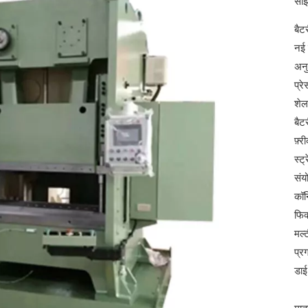
साझ
बैट
नई 
अनु
प्र
शेल
बैट
फ़्
स्ट्
संय
कॉन
फिक
मल्
प्र
डाई