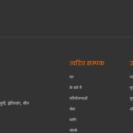
त्वरित सम्पक
उ
घर
पा
के बारे में
मु
परियोजनाओं
मु
वुयी, झेजियांग, चीन
सेवा
ऑ
ब्लॉग
संपर्क