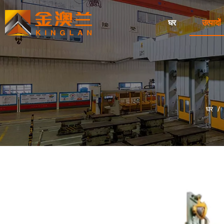
घर
उत्पादों
घर
/